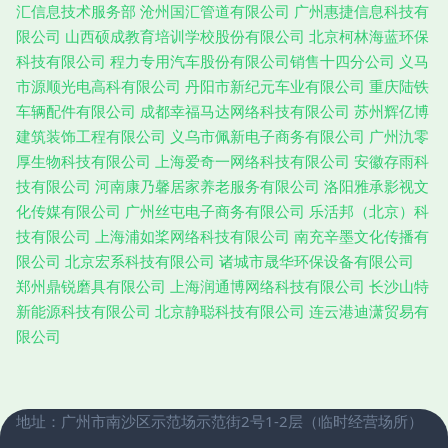
汇信息技术服务部
沧州国汇管道有限公司
广州惠捷信息科技有
限公司
山西硕成教育培训学校股份有限公司
北京柯林海蓝环保
科技有限公司
程力专用汽车股份有限公司销售十四分公司
义马
市源顺光电高科有限公司
丹阳市新纪元车业有限公司
重庆陆铁
车辆配件有限公司
成都幸福马达网络科技有限公司
苏州辉亿博
建筑装饰工程有限公司
义乌市佩新电子商务有限公司
广州氿零
厚生物科技有限公司
上海爱奇一网络科技有限公司
安徽存雨科
技有限公司
河南康乃馨居家养老服务有限公司
洛阳雅承影视文
化传媒有限公司
广州丝屯电子商务有限公司
乐活邦（北京）科
技有限公司
上海浦如桨网络科技有限公司
南充辛墨文化传播有
限公司
北京宏系科技有限公司
诸城市晟华环保设备有限公司
郑州鼎锐磨具有限公司
上海润通博网络科技有限公司
长沙山特
新能源科技有限公司
北京静聪科技有限公司
连云港迪潇贸易有
限公司
地址：广州市南沙区示范场示范街2号1-2层（临时经营场所）