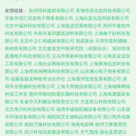
友情链接：
杭州琅科建材有限公司
青海悟诺信息科技有限公司
辛集市优汇优选电子商务有限公司
上海白芨信息科技有限公司
北京中诚祥科技有限公司
上海悦进贸易有限公司
郑州平量软件
科技有限公司
许昌市葛邦建筑涂料有限公司
上海曲于好科技有
限公司
北京中义仁和建材有限公司
周易算命
天津市普利通钢
铁销售有限公司
北京腹道堂中医研究院（有限合伙）
深圳市佳
盈通电子科技有限公司
义乌市果新科技有限公司
云南富农温室
工程有限公司
上海比众网络科技有限公司
上海豚海信息科技有
限公司
上海维埃纳网络科技有限公司
山东澜沁电子商务有限公
司
临颍县颍龙种植专业合作社
上海晟洋投资发展有限公司
深
圳市全视威科技有限公司
上海天雨物流有限公司
上海翰降网络
科技工作室
惠州市铭铠防霉抗菌科技有限公司
上海饰鸢服装有
限公司
长春市天利搬运有限责任公司
大连黑云科技有限公司
北京海力松科技有限公司
福清市诚德机械设备有限公司
山东源
丰环保设备有限公司
南阳宛艾生物制品有限公司
营口尧丹传媒
有限公司
南阳万微科技有限公司
海南电影网
徐州万事隆商贸
有限公司
四川祥瑞高新建设有限公司
天气预报
德化县慧谱云